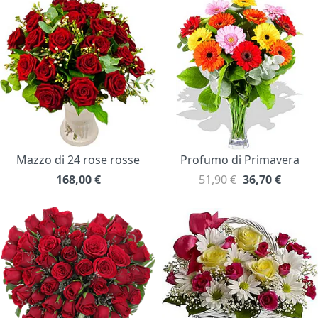
Mazzo di 24 rose rosse
Profumo di Primavera
168,00
€
51,90 €
36,70
€