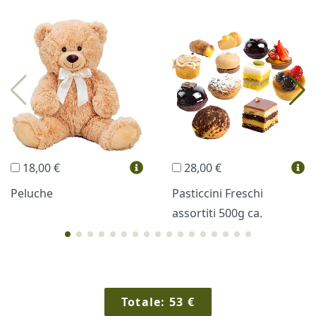
I più scelti
Torte Fresche
Profumi
Collane Lussoni®
Trudi®
THUN®
Regali Personalizzati
18,00 €
28,00 €
Vini e Liquori
Hello Spank
Peluche
Pasticcini Freschi
assortiti 500g ca.
Cornici
Sexy
Totale:
53
€