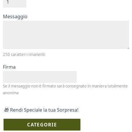
Messaggio e firma
Messaggio
250
caratteri rimanenti
Firma
Se il messaggio non è firmato sarà consegnato in maniera totalmente
anonima
🎁 Rendi Speciale la tua Sorpresa!
CATEGORIE