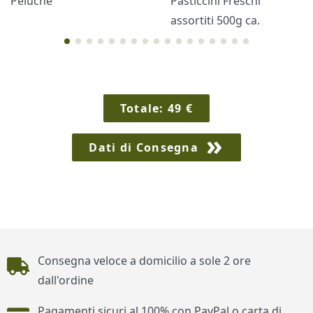
Peluche
Pasticcini Freschi
assortiti 500g ca.
Cornici
Sexy
Totale:
49
€
Dati di Consegna
Piè di pagina
Consegna veloce a domicilio a sole 2 ore
dall'ordine
Pagamenti sicuri al 100% con PayPal o carta di