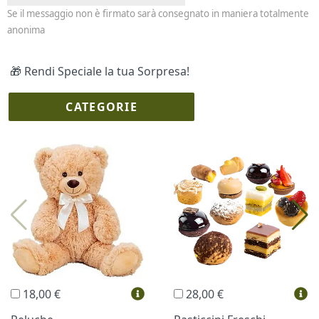
Se il messaggio non è firmato sarà consegnato in maniera totalmente
anonima
🎁 Rendi Speciale la tua Sorpresa!
CATEGORIE
I più scelti
Torte Fresche
Profumi
Collane Lussoni®
Trudi®
THUN®
Regali Personalizzati
18,00 €
28,00 €
Vini e Liquori
Hello Spank