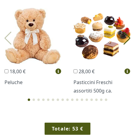
I più scelti
Torte Fresche
Profumi
Collane Lussoni®
Trudi®
THUN®
Regali Personalizzati
18,00 €
28,00 €
Vini e Liquori
Hello Spank
Peluche
Pasticcini Freschi
assortiti 500g ca.
Cornici
Sexy
Totale:
53
€