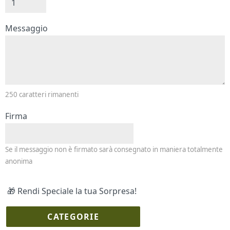
Messaggio e firma
Messaggio
250
caratteri rimanenti
Firma
Se il messaggio non è firmato sarà consegnato in maniera totalmente
anonima
🎁 Rendi Speciale la tua Sorpresa!
CATEGORIE