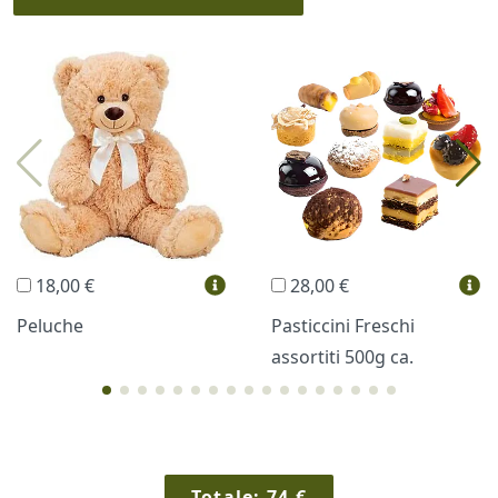
I più scelti
Torte Fresche
Profumi
Collane Lussoni®
Trudi®
THUN®
Regali Personalizzati
18,00 €
28,00 €
Vini e Liquori
Hello Spank
Peluche
Pasticcini Freschi
assortiti 500g ca.
Cornici
Sexy
Totale:
74
€