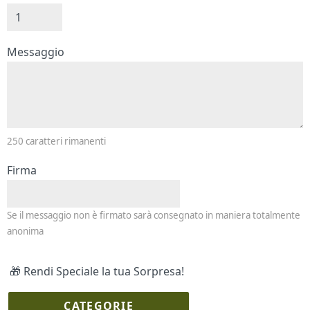
Messaggio e firma
Messaggio
250
caratteri rimanenti
Firma
Se il messaggio non è firmato sarà consegnato in maniera totalmente
anonima
🎁 Rendi Speciale la tua Sorpresa!
CATEGORIE