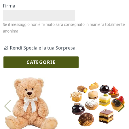
Firma
Se il messaggio non è firmato sarà consegnato in maniera totalmente
anonima
🎁 Rendi Speciale la tua Sorpresa!
CATEGORIE
I più scelti
Torte Fresche
Profumi
Collane Lussoni®
Trudi®
THUN®
Regali Personalizzati