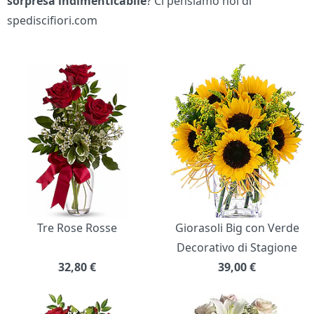
sorpresa indimenticabile
? Ci pensiamo noi di
spediscifiori.com
Bouquet di fiori
Tre Rose Rosse
Giorasoli Big con Verde
Decorativo di Stagione
32,80
€
39,00
€