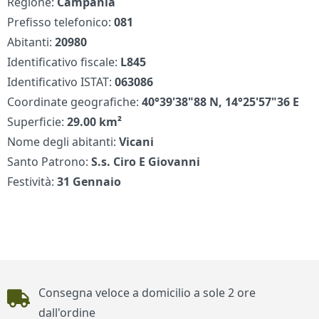
Regione:
Campania
Prefisso telefonico:
081
Abitanti:
20980
Identificativo fiscale:
L845
Identificativo ISTAT:
063086
Coordinate geografiche:
40°39'38"88 N, 14°25'57"36 E
Superficie:
29.00 km²
Nome degli abitanti:
Vicani
Santo Patrono:
S.s. Ciro E Giovanni
Festività:
31 Gennaio
Piè di pagina
Consegna veloce a domicilio a sole 2 ore
dall'ordine