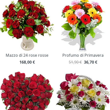
Mazzo di 24 rose rosse
Profumo di Primavera
168,00
€
51,90 €
36,70
€