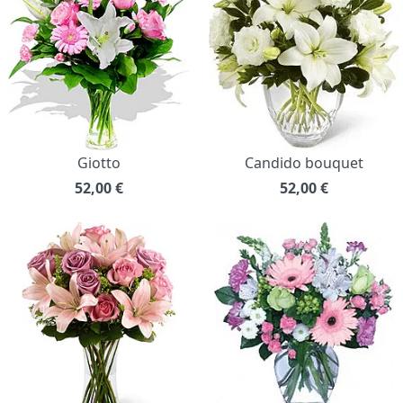
Giotto
Candido bouquet
52,00
€
52,00
€