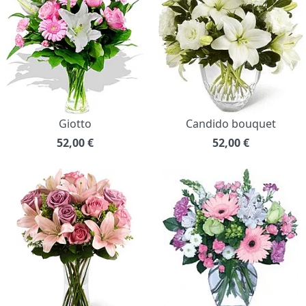
Giotto
Candido bouquet
52,00
€
52,00
€