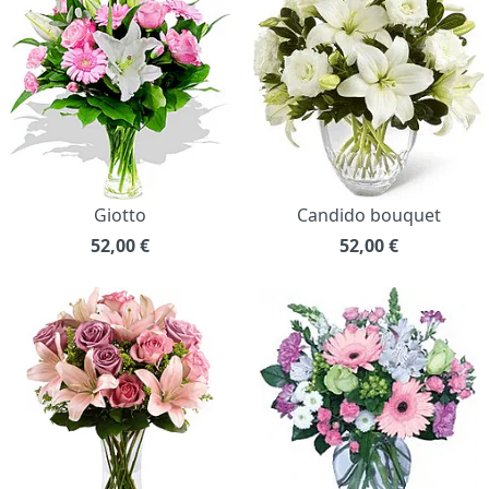
Giotto
Candido bouquet
52,00
€
52,00
€