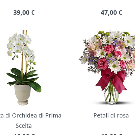
39,00
€
47,00
€
ta di Orchidea di Prima
Petali di rosa
Scelta