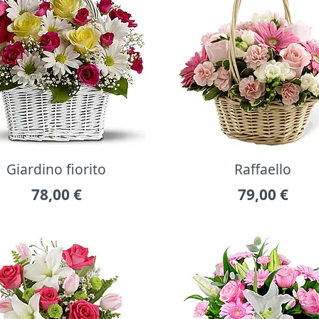
Giardino fiorito
Raffaello
78,00
€
79,00
€