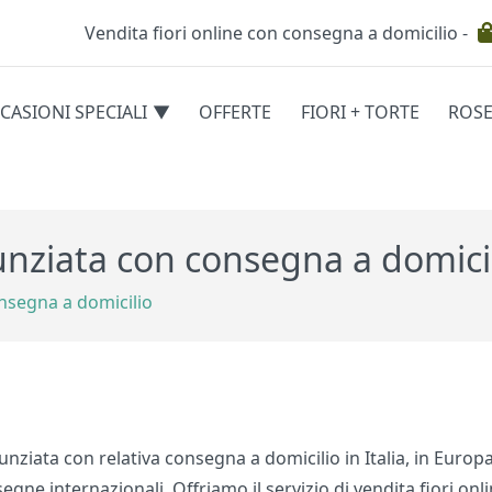
Vendita fiori online con consegna a domicilio -
Testata
CASIONI SPECIALI
OFFERTE
FIORI + TORTE
ROS
egorie
nunziata con consegna a domici
onsegna a domicilio
nunziata con relativa consegna a domicilio in Italia, in Euro
egne internazionali. Offriamo il servizio di vendita fiori onl