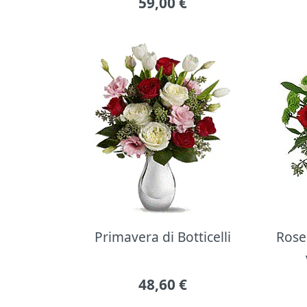
59,00
€
Primavera di Botticelli
Rose 
48,60
€