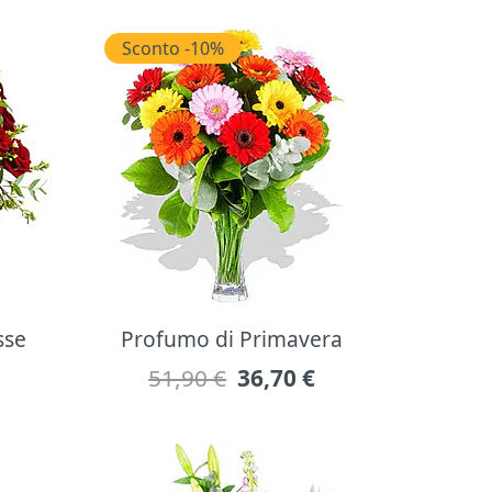
Sconto -10%
sse
Profumo di Primavera
51,90 €
36,70
€