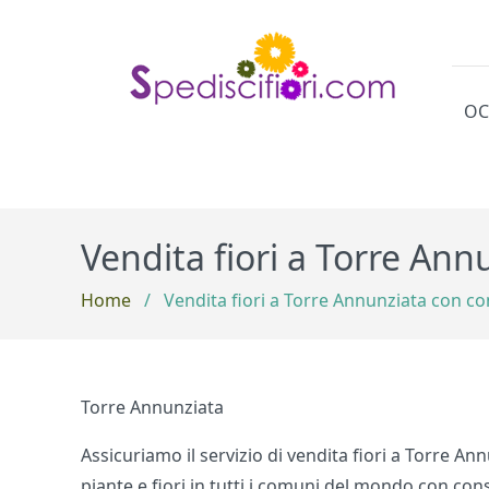
OC
Cat
Vendita fiori a Torre An
Home
/
Vendita fiori a Torre Annunziata con c
Torre Annunziata
Assicuriamo il servizio di vendita fiori a Torre An
piante e fiori in tutti i comuni del mondo con cons