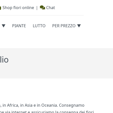
Shop fiori online
|
Chat
E
PIANTE
LUTTO
PER PREZZO
lio
pa, in Africa, in Asia e in Oceania. Consegnamo
ine via internet e assicuriamo la consegna dei fiori