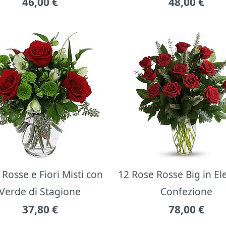
46,00
€
48,00
€
Rosse e Fiori Misti con
12 Rose Rosse Big in E
Verde di Stagione
Confezione
37,80
€
78,00
€