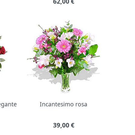
62,00
€
legante
Incantesimo rosa
39,00
€