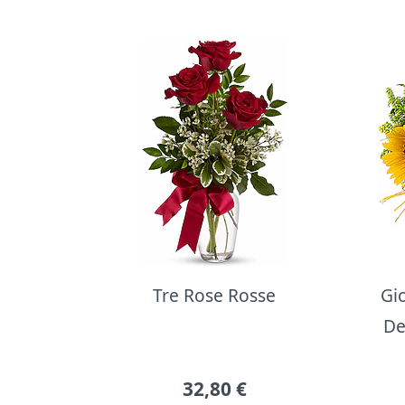
Bouquet di fiori
Tre Rose Rosse
Gi
De
32,80
€