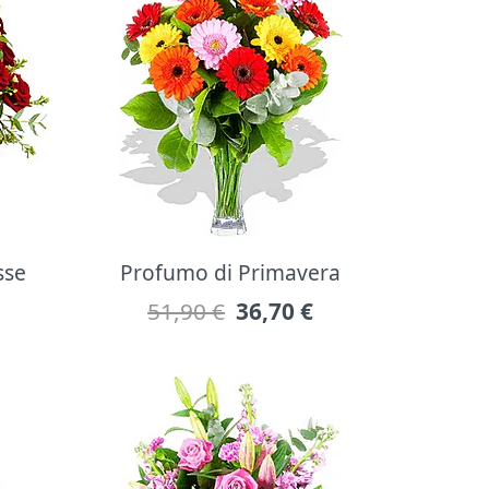
sse
Profumo di Primavera
51,90 €
36,70
€