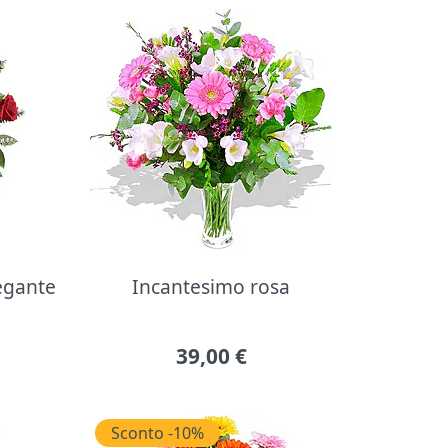
legante
Incantesimo rosa
39,00
€
Sconto -10%