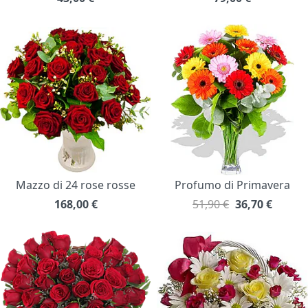
Mazzo di 24 rose rosse
Profumo di Primavera
168,00
€
51,90 €
36,70
€