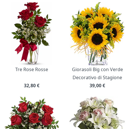
Bouquet di fiori
Tre Rose Rosse
Giorasoli Big con Verde
Decorativo di Stagione
32,80
€
39,00
€