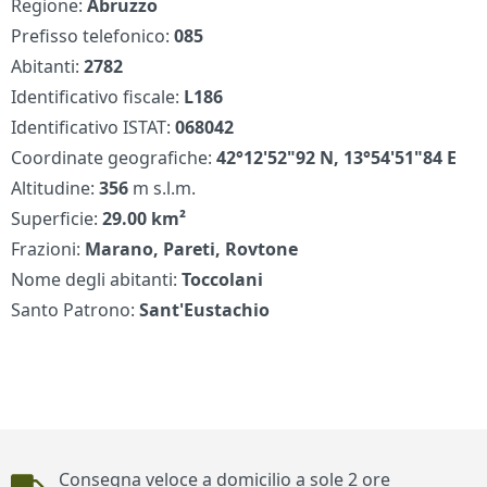
Regione:
Abruzzo
Prefisso telefonico:
085
Abitanti:
2782
Identificativo fiscale:
L186
Identificativo ISTAT:
068042
Coordinate geografiche:
42°12'52"92 N, 13°54'51"84 E
Altitudine:
356
m s.l.m.
Superficie:
29.00 km²
Frazioni:
Marano, Pareti, Rovtone
Nome degli abitanti:
Toccolani
Santo Patrono:
Sant'Eustachio
Piè di pagina
Consegna veloce a domicilio a sole 2 ore