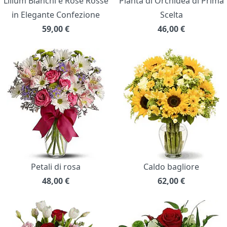
Lilium Bianchi e Rose Rosse
Pianta di Orchidea di Prima
in Elegante Confezione
Scelta
59,00
€
46,00
€
Petali di rosa
Caldo bagliore
48,00
€
62,00
€