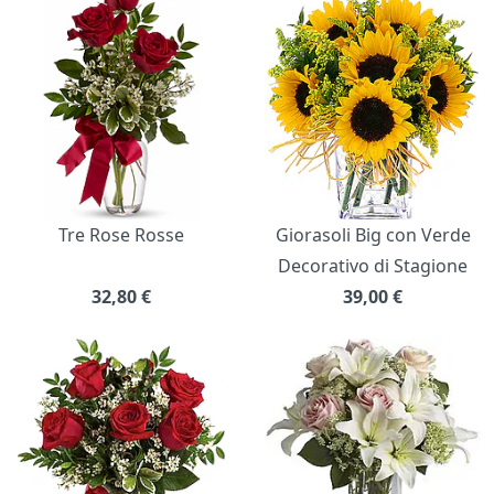
Bouquet di fiori
Tre Rose Rosse
Giorasoli Big con Verde
Decorativo di Stagione
32,80
€
39,00
€