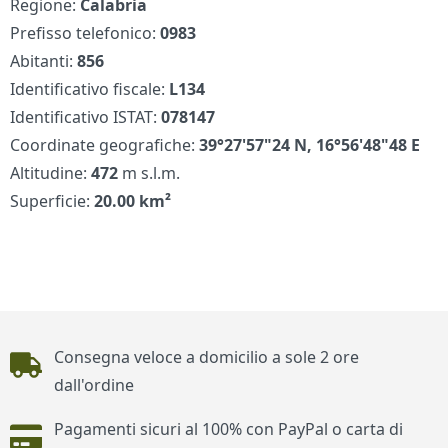
Regione:
Calabria
Prefisso telefonico:
0983
Abitanti:
856
Identificativo fiscale:
L134
Identificativo ISTAT:
078147
Coordinate geografiche:
39°27'57"24 N, 16°56'48"48 E
Altitudine:
472
m s.l.m.
Superficie:
20.00 km²
Piè di pagina
Consegna veloce a domicilio a sole 2 ore
dall'ordine
Pagamenti sicuri al 100% con PayPal o carta di