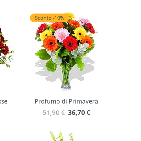
Sconto -10%
sse
Profumo di Primavera
51,90 €
36,70
€