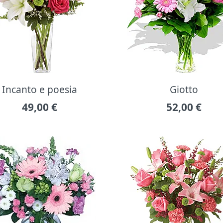
Incanto e poesia
Giotto
49,00
€
52,00
€