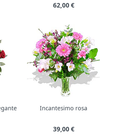
62,00
€
legante
Incantesimo rosa
39,00
€