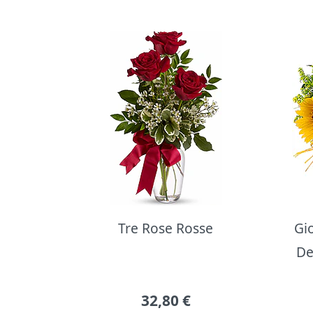
Bouquet di fiori
Tre Rose Rosse
Gi
De
32,80
€