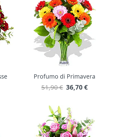
sse
Profumo di Primavera
51,90 €
36,70
€