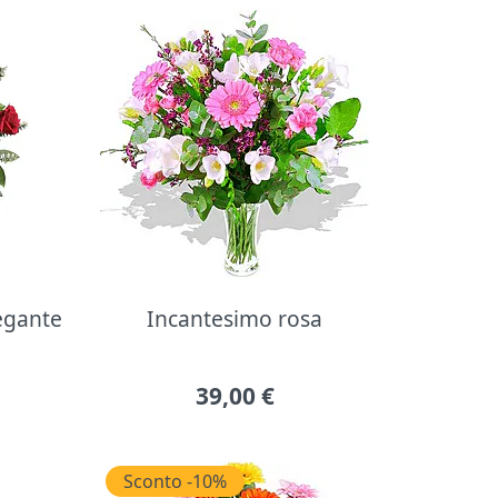
legante
Incantesimo rosa
39,00
€
Sconto -10%