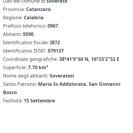
Dati del comune di
Soverato
Provincia:
Catanzaro
Regione:
Calabria
Prefisso telefonico:
0967
Abitanti:
9590
Identificativo fiscale:
I872
Identificativo ISTAT:
079137
Coordinate geografiche:
38°41'9"60 N, 16°33'2"52 E
Superficie:
7.70 km²
Nome degli abitanti:
Soveratesi
Santo Patrono:
Maria Ss Addolorata, San Giovanni
Bosco
Festività:
15 Settembre