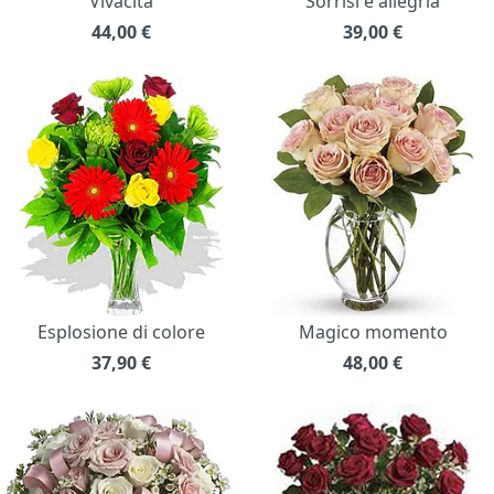
Vivacità
Sorrisi e allegria
44,00
€
39,00
€
Esplosione di colore
Magico momento
37,90
€
48,00
€