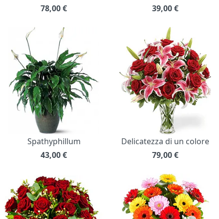
78,00
€
39,00
€
Spathyphillum
Delicatezza di un colore
43,00
€
79,00
€