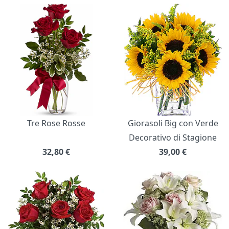
Bouquet di fiori
Tre Rose Rosse
Giorasoli Big con Verde
Decorativo di Stagione
32,80
€
39,00
€