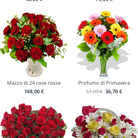
Mazzo di 24 rose rosse
Profumo di Primavera
168,00
€
51,90 €
36,70
€