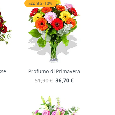
Sconto -10%
sse
Profumo di Primavera
51,90 €
36,70
€