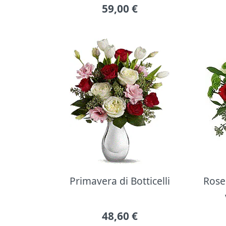
59,00
€
Primavera di Botticelli
Rose 
48,60
€