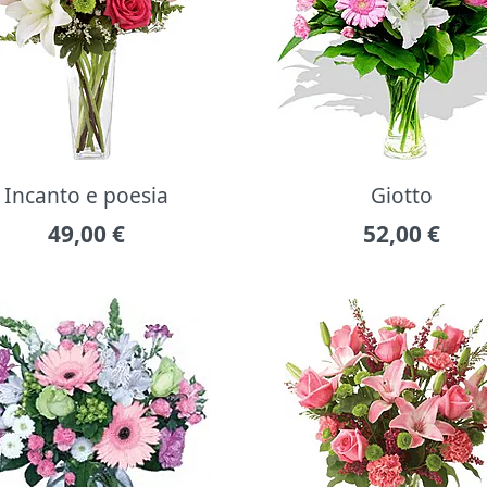
Incanto e poesia
Giotto
49,00
€
52,00
€