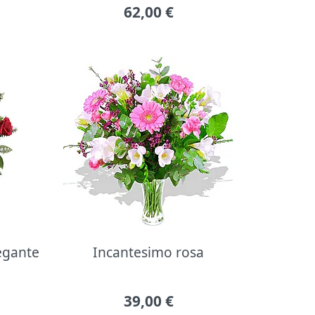
62,00
€
legante
Incantesimo rosa
39,00
€