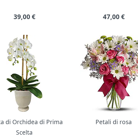
39,00
€
47,00
€
ta di Orchidea di Prima
Petali di rosa
Scelta