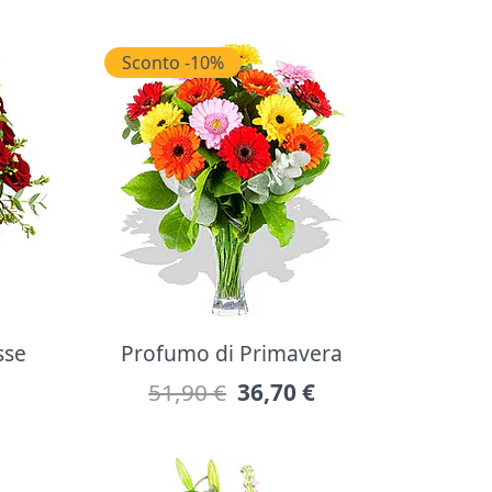
Sconto -10%
sse
Profumo di Primavera
51,90 €
36,70
€