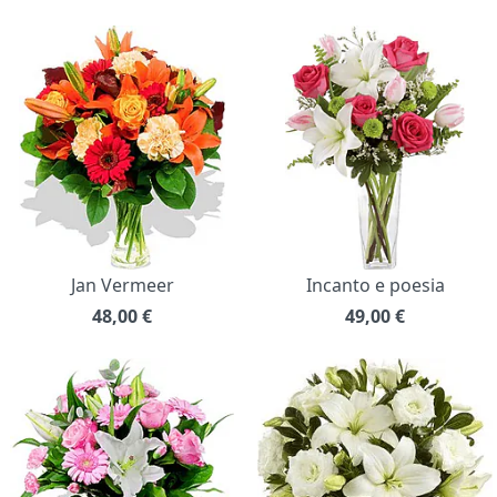
Jan Vermeer
Incanto e poesia
48,00
€
49,00
€