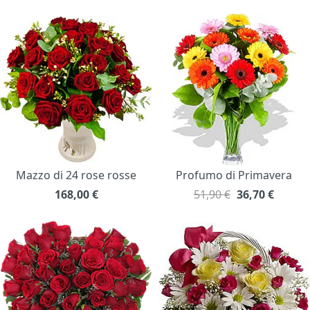
Mazzo di 24 rose rosse
Profumo di Primavera
168,00
€
51,90 €
36,70
€