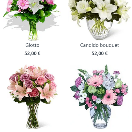
Giotto
Candido bouquet
52,00
€
52,00
€