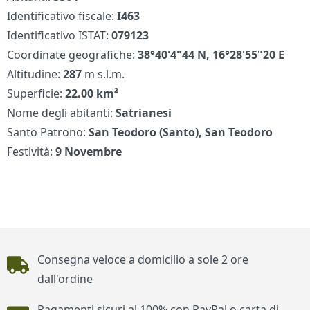
Identificativo fiscale:
I463
Identificativo ISTAT:
079123
Coordinate geografiche:
38°40'4"44 N, 16°28'55"20 E
Altitudine:
287
m s.l.m.
Superficie:
22.00 km²
Nome degli abitanti:
Satrianesi
Santo Patrono:
San Teodoro (Santo), San Teodoro
Festività:
9 Novembre
Piè di pagina
Consegna veloce a domicilio a sole 2 ore
dall'ordine
Pagamenti sicuri al 100% con PayPal o carta di