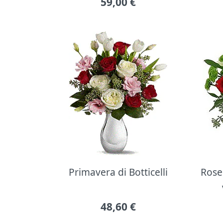
59,00
€
Primavera di Botticelli
Rose 
48,60
€