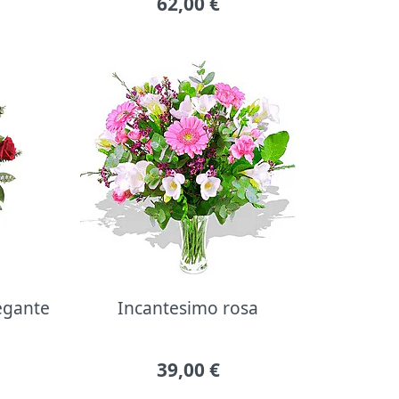
62,00
€
legante
Incantesimo rosa
39,00
€