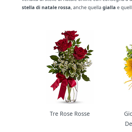
stella di natale
rossa
, anche quella
gialla
e quel
Bouquet di fiori
Tre Rose Rosse
Gi
De