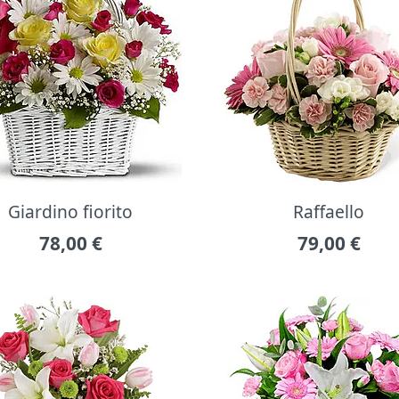
Giardino fiorito
Raffaello
78,00
€
79,00
€