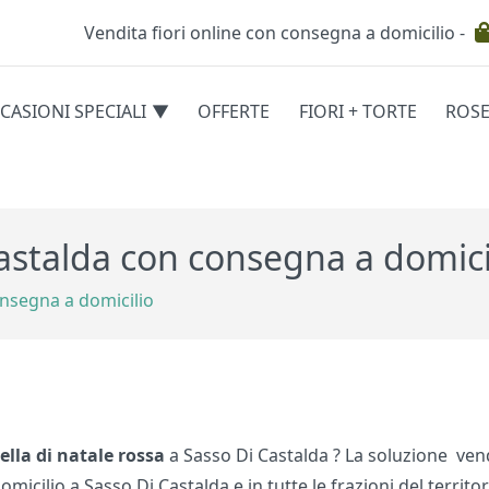
Vendita fiori online con consegna a domicilio -
Testata
CASIONI SPECIALI
OFFERTE
FIORI + TORTE
ROS
egorie
Castalda con consegna a domici
onsegna a domicilio
tella di natale rossa
a Sasso Di Castalda ? La soluzione vendui
micilio a Sasso Di Castalda e in tutte le frazioni del territor