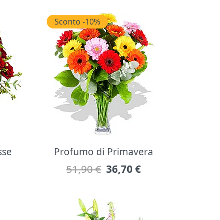
Sconto -10%
sse
Profumo di Primavera
51,90 €
36,70
€