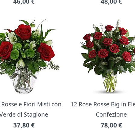
46,00
€
48,00
€
Rosse e Fiori Misti con
12 Rose Rosse Big in E
Verde di Stagione
Confezione
37,80
€
78,00
€