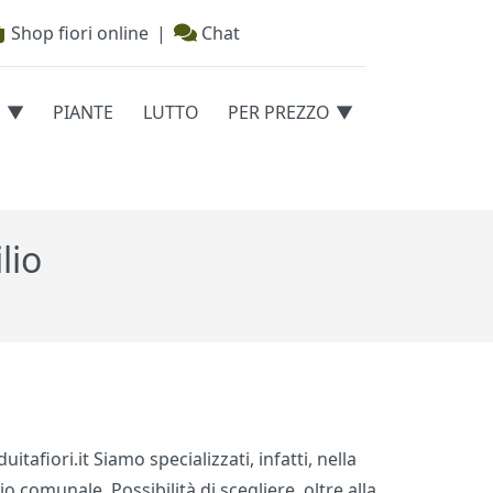
Shop fiori online
|
Chat
E
PIANTE
LUTTO
PER PREZZO
lio
tafiori.it Siamo specializzati, infatti, nella
io comunale. Possibilità di scegliere, oltre alla