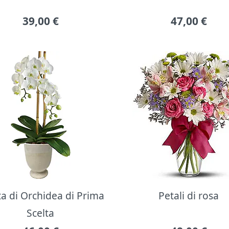
39,00
€
47,00
€
ta di Orchidea di Prima
Petali di rosa
Scelta