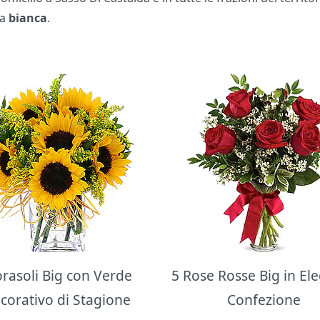
la
bianca
.
orasoli Big con Verde
5 Rose Rosse Big in El
corativo di Stagione
Confezione