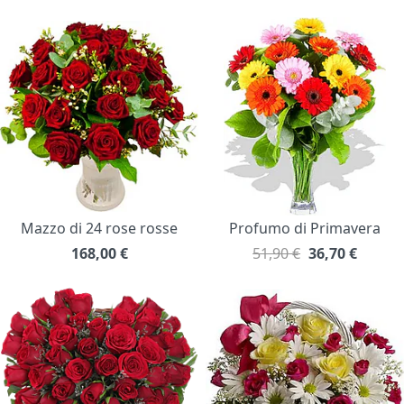
Mazzo di 24 rose rosse
Profumo di Primavera
168,00
€
51,90 €
36,70
€