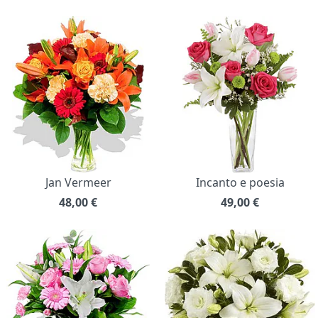
Jan Vermeer
Incanto e poesia
48,00
€
49,00
€