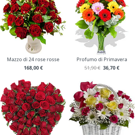
Mazzo di 24 rose rosse
Profumo di Primavera
168,00
€
51,90 €
36,70
€