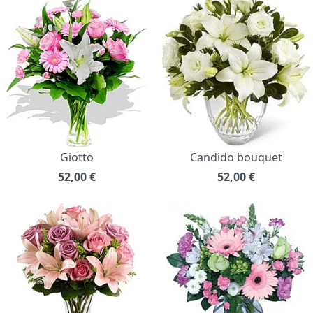
Giotto
Candido bouquet
52,00
€
52,00
€