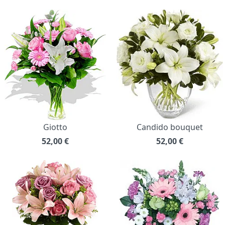
Giotto
Candido bouquet
52,00
€
52,00
€