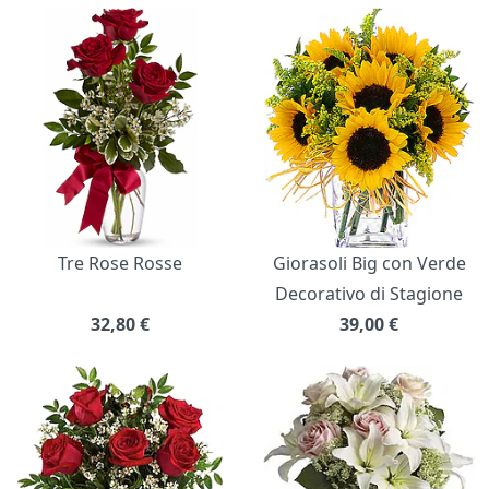
Bouquet di fiori
Tre Rose Rosse
Giorasoli Big con Verde
Decorativo di Stagione
32,80
€
39,00
€