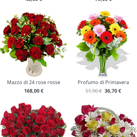
Mazzo di 24 rose rosse
Profumo di Primavera
168,00
€
51,90 €
36,70
€