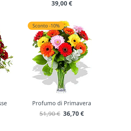
39,00
€
Sconto -10%
sse
Profumo di Primavera
51,90 €
36,70
€