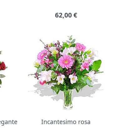
62,00
€
legante
Incantesimo rosa