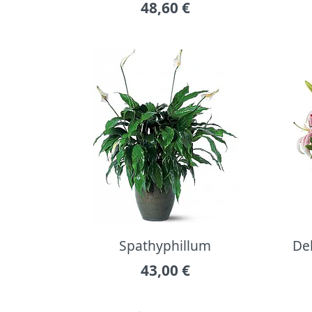
48,60
€
Spathyphillum
Del
43,00
€