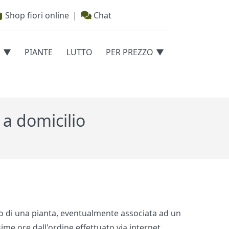
Shop fiori online
|
Chat
E
PIANTE
LUTTO
PER PREZZO
 a domicilio
o o di una pianta, eventualmente associata ad un
me ore dall'ordine effettuato via internet.