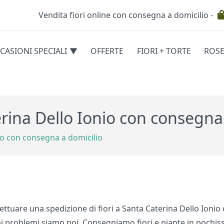
Vendita fiori online con consegna a domicilio -
Testata
CASIONI SPECIALI
OFFERTE
FIORI + TORTE
ROS
egorie
erina Dello Ionio con consegna
nio con consegna a domicilio
ffettuare una spedizione di fiori a Santa Caterina Dello Ioni
i problemi siamo noi. Consegniamo fiori e piante in pochissi