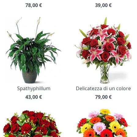
78,00
€
39,00
€
Spathyphillum
Delicatezza di un colore
43,00
€
79,00
€