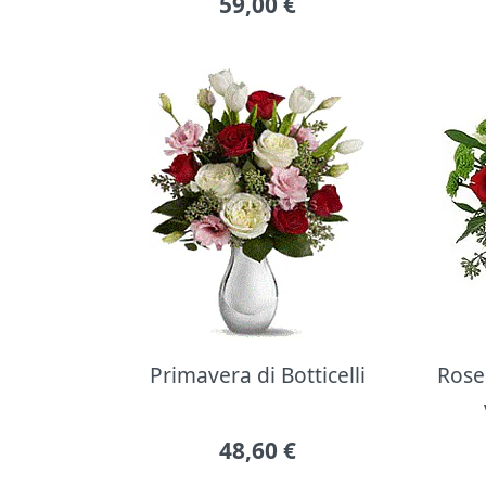
59,00
€
Primavera di Botticelli
Rose 
48,60
€