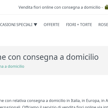
Vendita fiori online con consegna a domicilio -
Testata
CASIONI SPECIALI
OFFERTE
FIORI + TORTE
ROS
egorie
ene con consegna a domicilio
na a domicilio
ene con relativa consegna a domicilio in Italia, in Europa, in
rnazionali. Offriamo il servizio di vendita fiori online via i