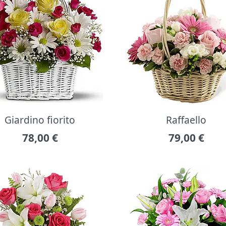
Giardino fiorito
Raffaello
78,00
€
79,00
€