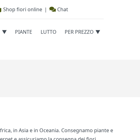
Shop fiori online
|
Chat
E
PIANTE
LUTTO
PER PREZZO
 Africa, in Asia e in Oceania. Consegnamo piante e
nternet e assicuriamo la consegna dei fiori