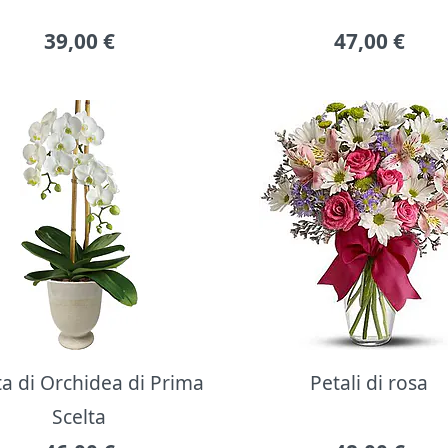
39,00
€
47,00
€
ta di Orchidea di Prima
Petali di rosa
Scelta