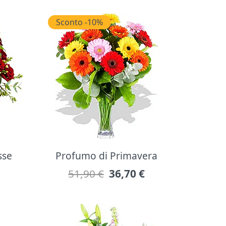
Sconto -10%
sse
Profumo di Primavera
51,90 €
36,70
€