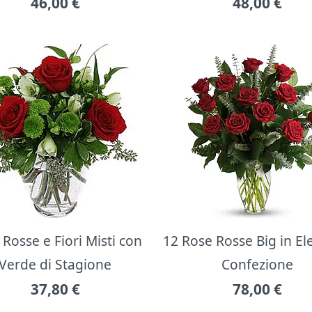
46,00
€
48,00
€
Rosse e Fiori Misti con
12 Rose Rosse Big in E
Verde di Stagione
Confezione
37,80
€
78,00
€