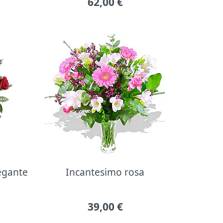
62,00
€
legante
Incantesimo rosa
39,00
€