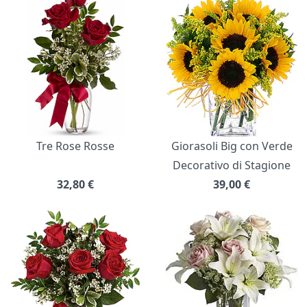
Bouquet di fiori
Tre Rose Rosse
Giorasoli Big con Verde
Decorativo di Stagione
32,80
€
39,00
€