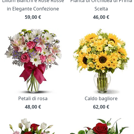
Lilium Bianchi e Rose Rosse
Pianta di Orchidea di Prima
in Elegante Confezione
Scelta
59,00
€
46,00
€
Petali di rosa
Caldo bagliore
48,00
€
62,00
€