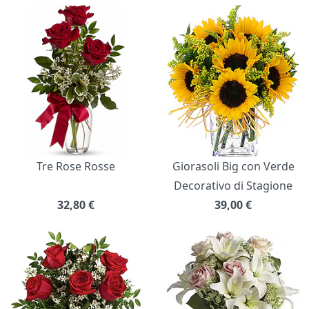
Bouquet di fiori
Tre Rose Rosse
Giorasoli Big con Verde
Decorativo di Stagione
32,80
€
39,00
€