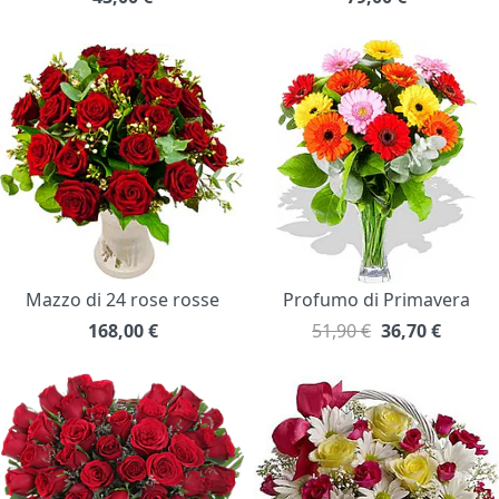
Mazzo di 24 rose rosse
Profumo di Primavera
168,00
€
51,90 €
36,70
€