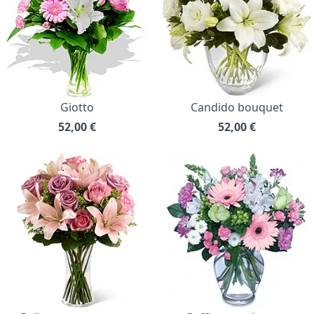
Giotto
Candido bouquet
52,00
€
52,00
€