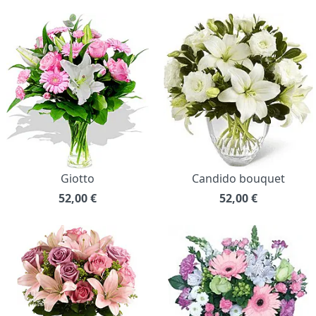
Giotto
Candido bouquet
52,00
€
52,00
€