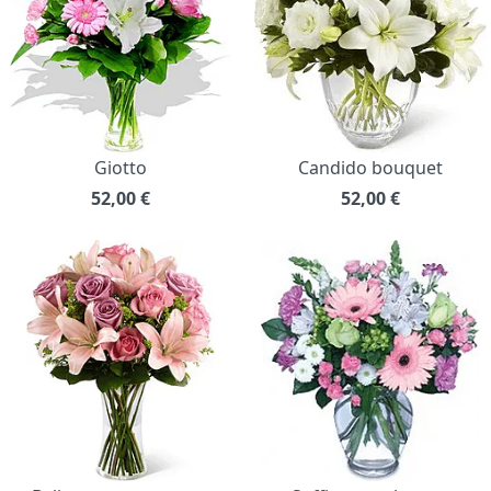
Giotto
Candido bouquet
52,00
€
52,00
€