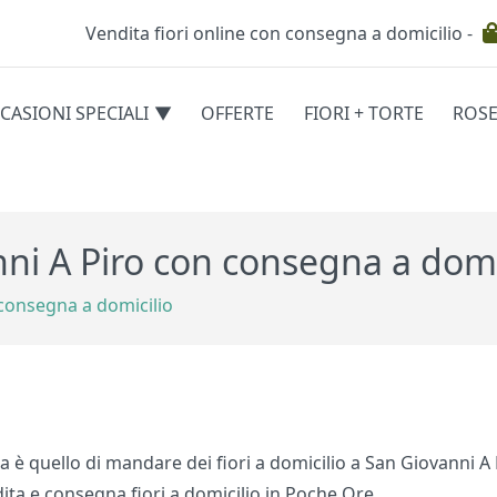
Vendita fiori online con consegna a domicilio -
Testata
CASIONI SPECIALI
OFFERTE
FIORI + TORTE
ROS
egorie
nni A Piro con consegna a domi
 consegna a domicilio
ma è quello di mandare dei fiori a domicilio a San Giovanni A
ndita e consegna fiori a domicilio in Poche Ore