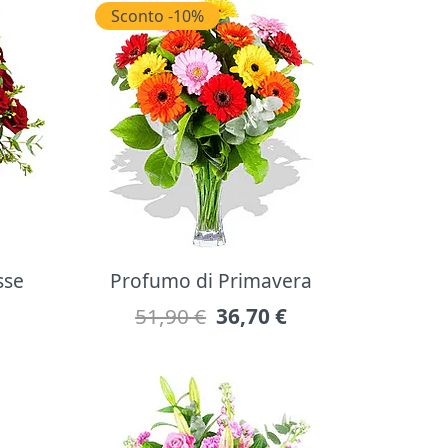
Sconto -10%
sse
Profumo di Primavera
51,90 €
36,70
€