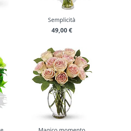
Semplicità
49,00
€
re
Magico momento