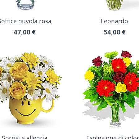
Soffice nuvola rosa
Leonardo
47,00
€
54,00
€
Sorrisi e allegria
Esplosione di colo