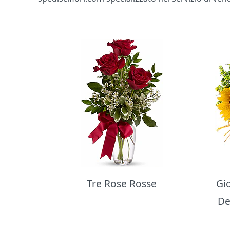
Bouquet di fiori
Tre Rose Rosse
Gi
De