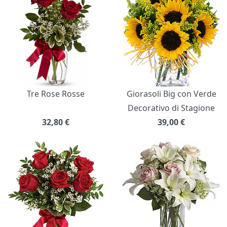
Tre Rose Rosse
Giorasoli Big con Verde
Decorativo di Stagione
32,80
€
39,00
€