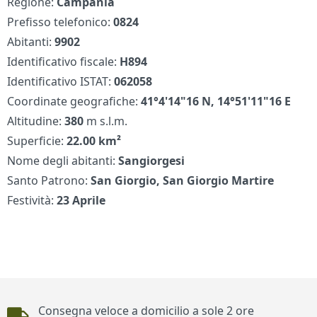
Regione:
Campania
Prefisso telefonico:
0824
Abitanti:
9902
Identificativo fiscale:
H894
Identificativo ISTAT:
062058
Coordinate geografiche:
41°4'14"16 N, 14°51'11"16 E
Altitudine:
380
m s.l.m.
Superficie:
22.00 km²
Nome degli abitanti:
Sangiorgesi
Santo Patrono:
San Giorgio, San Giorgio Martire
Festività:
23 Aprile
Piè di pagina
Consegna veloce a domicilio a sole 2 ore