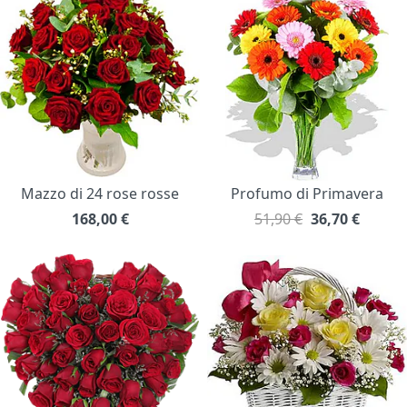
Mazzo di 24 rose rosse
Profumo di Primavera
168,00
€
51,90 €
36,70
€