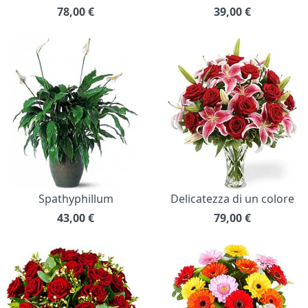
78,00
€
39,00
€
Spathyphillum
Delicatezza di un colore
43,00
€
79,00
€