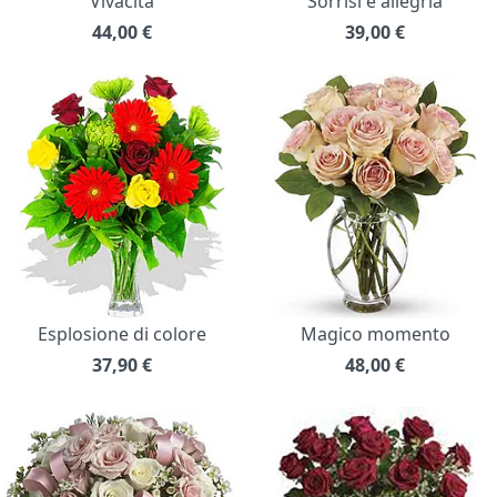
Vivacità
Sorrisi e allegria
44,00
€
39,00
€
Esplosione di colore
Magico momento
37,90
€
48,00
€