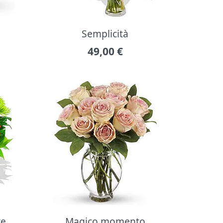
Semplicità
49,00
€
re
Magico momento