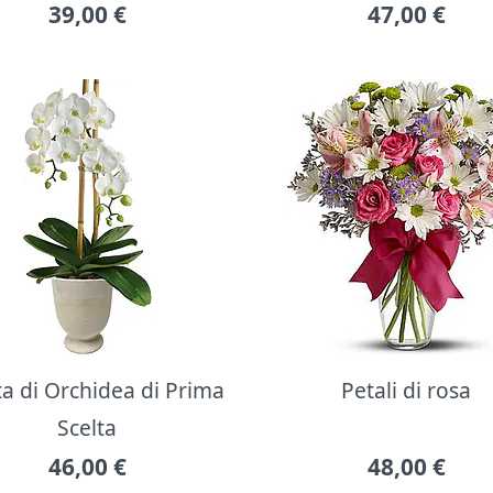
39,00
€
47,00
€
ta di Orchidea di Prima
Petali di rosa
Scelta
46,00
€
48,00
€