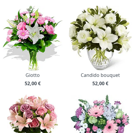
Giotto
Candido bouquet
52,00
€
52,00
€