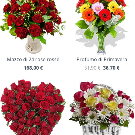
Mazzo di 24 rose rosse
Profumo di Primavera
168,00
€
51,90 €
36,70
€