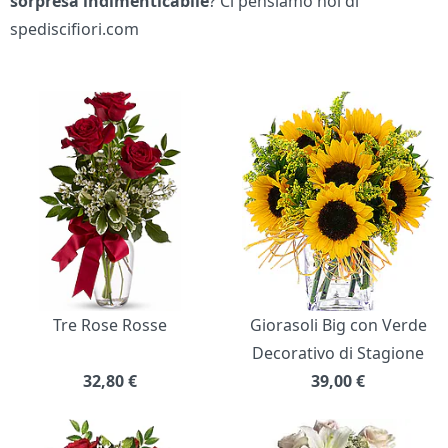
sorpresa indimenticabile
? Ci pensiamo noi di
spediscifiori.com
Bouquet di fiori
Tre Rose Rosse
Giorasoli Big con Verde
Decorativo di Stagione
32,80
€
39,00
€