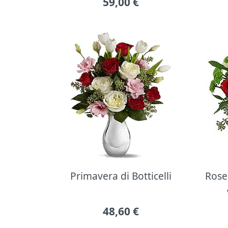
59,00
€
Primavera di Botticelli
Rose 
48,60
€