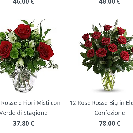
46,00
€
48,00
€
Rosse e Fiori Misti con
12 Rose Rosse Big in E
Verde di Stagione
Confezione
37,80
€
78,00
€