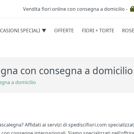
Vendita fiori online con consegna a domicilio -
Testata
CASIONI SPECIALI
OFFERTE
FIORI + TORTE
ROS
egorie
legna con consegna a domicilio
egna a domicilio
ascalegna? Affidati ai servizi di spediscifiori.com specializza
n consegne internazionali. Siamo specializzati nell'offrire il