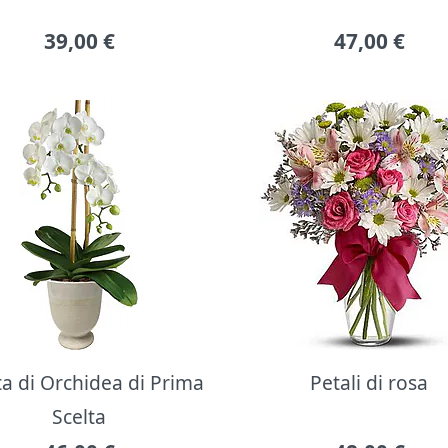
39,00
€
47,00
€
ta di Orchidea di Prima
Petali di rosa
Scelta