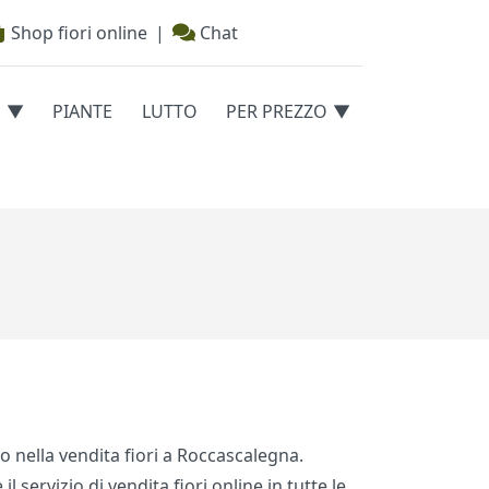
Shop fiori online
|
Chat
E
PIANTE
LUTTO
PER PREZZO
to nella vendita fiori a Roccascalegna.
 servizio di vendita fiori online in tutte le