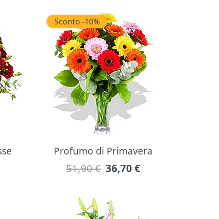
Sconto -10%
sse
Profumo di Primavera
51,90 €
36,70
€