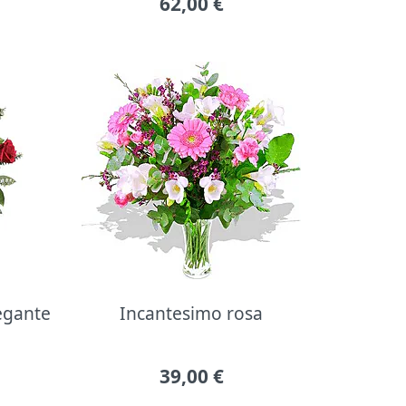
62,00
€
legante
Incantesimo rosa
39,00
€