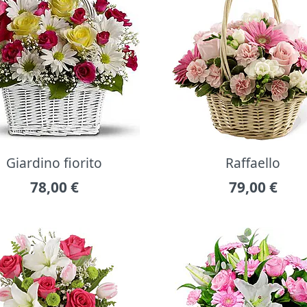
Giardino fiorito
Raffaello
78,00
€
79,00
€