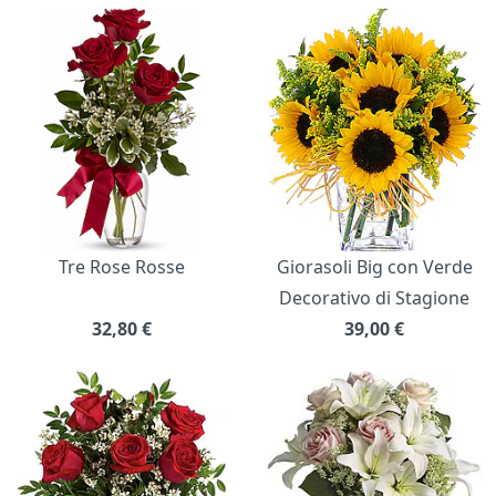
Bouquet di fiori
Tre Rose Rosse
Giorasoli Big con Verde
Decorativo di Stagione
32,80
€
39,00
€