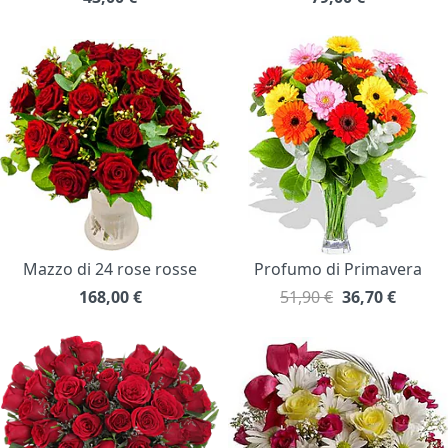
Mazzo di 24 rose rosse
Profumo di Primavera
168,00
€
51,90 €
36,70
€