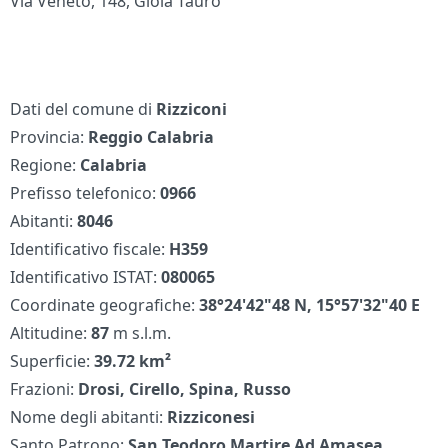
Via Veneto, 148, Gioia Tauro
Dati del comune di
Rizziconi
Provincia:
Reggio Calabria
Regione:
Calabria
Prefisso telefonico:
0966
Abitanti:
8046
Identificativo fiscale:
H359
Identificativo ISTAT:
080065
Coordinate geografiche:
38°24'42"48 N, 15°57'32"40 E
Altitudine:
87
m s.l.m.
Superficie:
39.72 km²
Frazioni:
Drosi, Cirello, Spina, Russo
Nome degli abitanti:
Rizziconesi
Santo Patrono:
San Teodoro Martire Ad Amasea