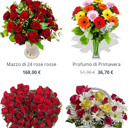
Mazzo di 24 rose rosse
Profumo di Primavera
168,00
€
51,90 €
36,70
€