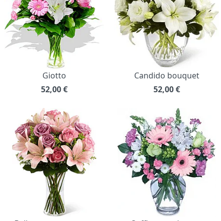
Giotto
Candido bouquet
52,00
€
52,00
€