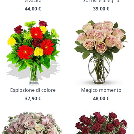
Vivacità
Sorrisi e allegria
44,00
€
39,00
€
Esplosione di colore
Magico momento
37,90
€
48,00
€