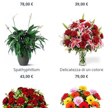
78,00
€
39,00
€
Spathyphillum
Delicatezza di un colore
43,00
€
79,00
€